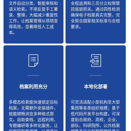
文件自动分类、智能审核和
全程追溯和三员分立权限管
语义检索。不用反复手工著
控层层把关。通过四性检测
录、整理，大幅减少重复性
确保电子档案真实完整，完
工作，让档案管理从烦琐变
全契合国家相关标准与合规
得高效，显著降低人工成
要求。
本。
档案利用充分
本地化部署
多模态检索能快速锁定目标
可灵活适配小型机构至大型
档案，无需额外安装插件，
集团等各类组织规模；基于
就能顺畅浏览多种格式原
低代码开发平台构建，可深
文。自助查档、远程利用、
度贴合政府、高校、企业、
专题编研等多样化服务，让
部队、科研院所、公共档案