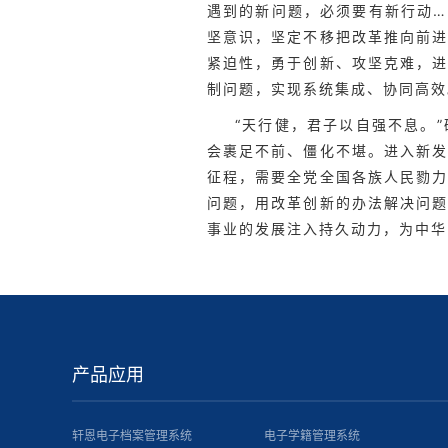
遇到的新问题，必须要有新行动
坚意识，坚定不移把改革推向前
紧迫性，勇于创新、攻坚克难，
制问题，实现系统集成、协同高效
“天行健，君子以自强不息。
会裹足不前、僵化不堪。进入新
征程，需要全党全国各族人民勠
问题，用改革创新的办法解决问
事业的发展注入持久动力，为中华
产品应用
轩恩电子档案管理系统
电子学籍管理系统