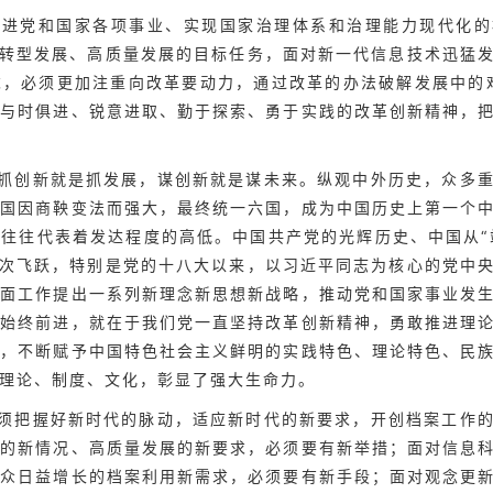
推进党和国家各项事业、实现国家治理体系和治理能力现代化的
作转型发展、高质量发展的目标任务，面对新一代信息技术迅猛
，必须更加注重向改革要动力，通过改革的办法破解发展中的难
扬与时俱进、锐意进取、勤于探索、勇于实践的改革创新精神，
抓创新就是抓发展，谋创新就是谋未来。纵观中外历史，众多
秦国因商鞅变法而强大，最终统一六国，成为中国历史上第一个
往往代表着发达程度的高低。中国共产党的光辉历史、中国从“站
一次飞跃，特别是党的十八大以来，以习近平同志为核心的党中
方面工作提出一系列新理念新思想新战略，推动党和国家事业发
以始终前进，就在于我们党一直坚持改革创新精神，勇敢推进理
新，不断赋予中国特色社会主义鲜明的实践特色、理论特色、民
理论、制度、文化，彰显了强大生命力。
须把握好新时代的脉动，适应新时代的新要求，开创档案工作
来的新情况、高质量发展的新要求，必须要有新举措；面对信息
群众日益增长的档案利用新需求，必须要有新手段；面对观念更