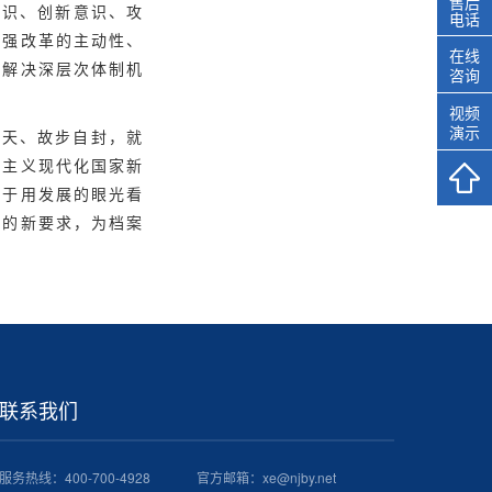
售后
意识、创新意识、攻
电话
增强改革的主动性、
在线
力解决深层次体制机
咨询
视频
演示
观天、故步自封，就
会主义现代化国家新
善于用发展的眼光看
展的新要求，为档案
联系我们
服务热线：
400-700-4928
官方邮箱：xe@njby.net