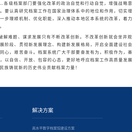
……各级档案部门要强化改革的政治自觉和行动自觉，增强战略
进。要认真研究档案工作在国家治理体系中的地位和作用，切实
进一步理顺机制、优化职能，深入推动本地区本系统的改革，着
。
”破解难题、谋求发展只有不断改革创新。不改革创新就会坐井
发展阶段、贯彻新发展理念、构建新发展格局，开启全面建设社
力同心，艰苦奋斗。档案系统广大干部要奋发有为，积极作为，
题，以自信、开放、包容的心态，更好地呼应档案工作高质量发
民族铸就新的历史伟业贡献档案力量！
解决方案
高水平数字档案馆建设方案