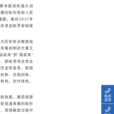
根本路径和强大动
发展的新形势和人民
题。做好2021年
把改革创新贯穿档案
重大历史拐点都是由
中央集权制的大秦王
起来”到“富起来”
央，团结带领全党全
生历史性变革、取得
论创新、实践创新、
族特色、时代特色，
电话
的新局面，展现档案
咨询
科技高速发展的新形
新、思想解放过程中